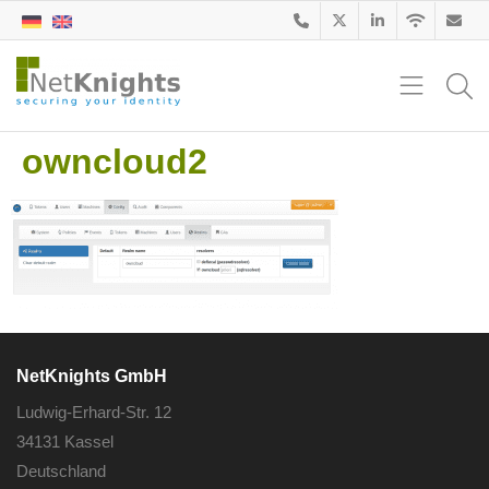
owncloud2
NetKnights GmbH
Ludwig-Erhard-Str. 12
34131 Kassel
Deutschland