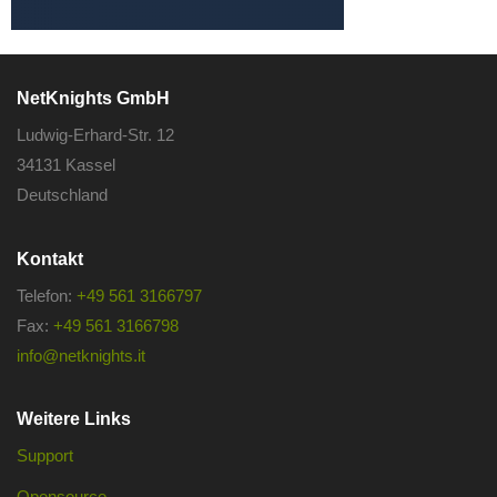
NetKnights GmbH
Ludwig-Erhard-Str. 12
34131 Kassel
Deutschland
Kontakt
Telefon:
+49 561 3166797
Fax:
+49 561 3166798
info@netknights.it
Weitere Links
Support
Opensource