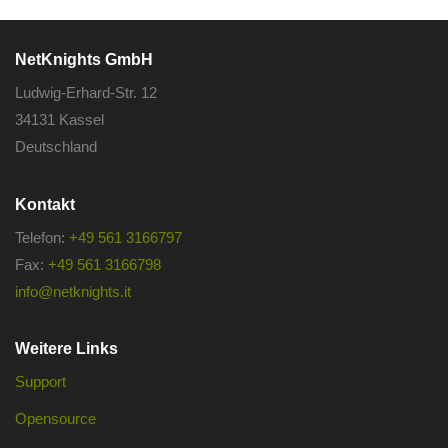
NetKnights GmbH
Ludwig-Erhard-Str. 12
34131 Kassel
Deutschland
Kontakt
Telefon:
+49 561 3166797
Fax:
+49 561 3166798
info@netknights.it
Weitere Links
Support
Opensource