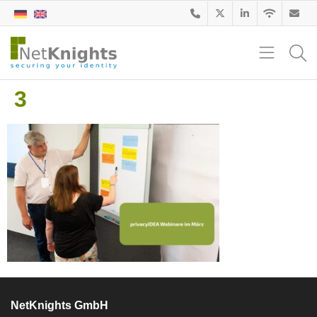
3
NetKnights GmbH