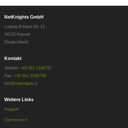
NetKnights GmbH
Ludwig-Erhard-Str. 12
34131 Kassel
Deutschland
Kontakt
Telefon:
+49 561 3166797
Fax:
+49 561 3166798
info@netknights.it
Weitere Links
Support
Opensource