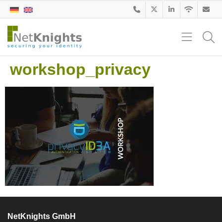
workshop_privacy
NetKnights GmbH