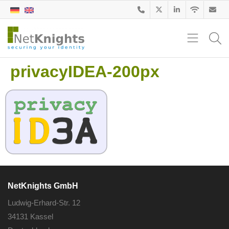
privacyIDEA-200px
NetKnights GmbH
Ludwig-Erhard-Str. 12
34131 Kassel