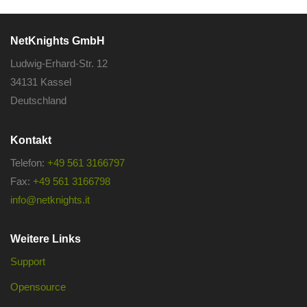
NetKnights GmbH
Ludwig-Erhard-Str. 12
34131 Kassel
Deutschland
Kontakt
Telefon:
+49 561 3166797
Fax:
+49 561 3166798
info@netknights.it
Weitere Links
Support
Opensource