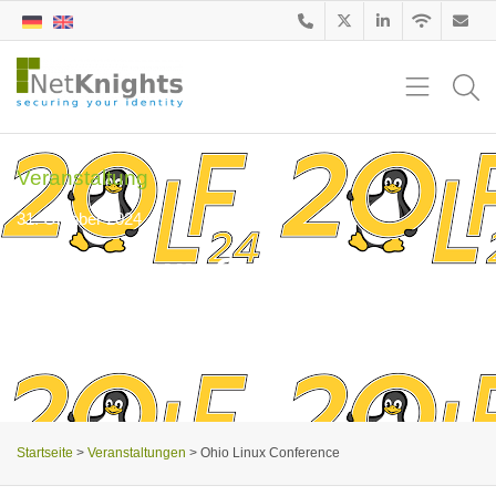
Veranstaltung
31. Oktober 2024
Ohio Linux Conference
Wir freuen uns, mit der NetKnights zur diesjährigen OLF in Ohio
zu fahren, welche vom 15.11.-16.11. stattfindet.
Startseite
>
Veranstaltungen
>
Ohio Linux Conference