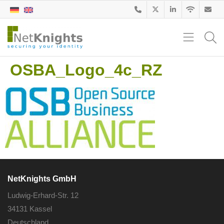
OSBA_Logo_4c_RZ
NetKnights GmbH
Ludwig-Erhard-Str. 12
34131 Kassel
Deutschland