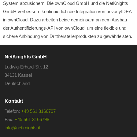
System abzusichern. Die ownCloud GmbH und die NetKnights
GmbH verbessern kontinuierlich die Integration von privacyIDEA
in ownCloud. Dazu arbeiten beide gemeinsam an dem Ausbau
der Authentifizierungs-API von ownCloud, um eine flexible und
sichere Anbindung von Drittherstellerprodukten zu gewährleisten.
NetKnights GmbH
Ludwig-Erhard-Str. 12
34131 Kassel
Deutschland
Kontakt
Telefon:
+49 561 3166797
Fax:
+49 561 3166798
info@netknights.it