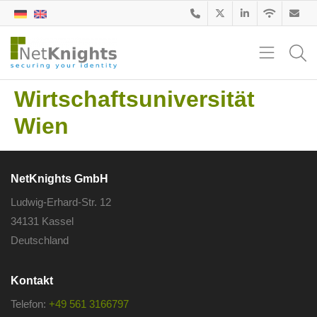
Wirtschaftsuniversität
Wien
NetKnights GmbH
Ludwig-Erhard-Str. 12
34131 Kassel
Deutschland
Kontakt
Telefon:
+49 561 3166797