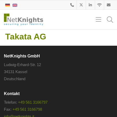
Takata AG
NetKnights GmbH
Ludwig-Erhard-Str. 12
34131 Kassel
Deutschland
Kontakt
Telefon:
+49 561 3166797
Fax:
+49 561 3166798
info@netknights.it