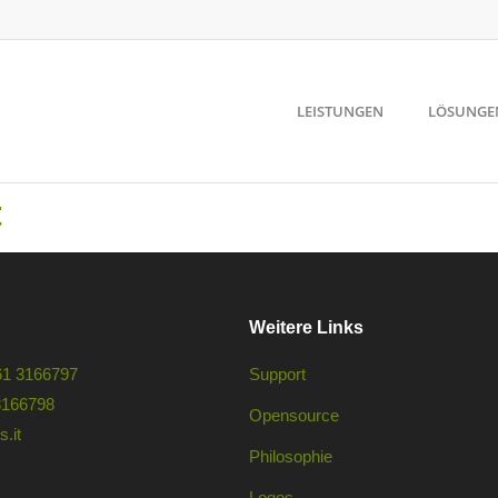
LEISTUNGEN
LÖSUNGE
t
Weitere Links
61 3166797
Support
3166798
Opensource
.it
Philosophie
Logos