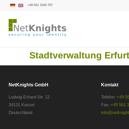
+49 561 3166 797
Stadtverwaltung Erfur
NetKnights GmbH
Kontakt
Ludwig-Erhard-Str. 12
Telefon:
+49 5
34131 Kassel
Fax:
+49 561 
Deutschland
info@netknights