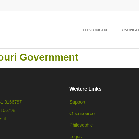
LEISTUNGEN
LÖSUNGE
souri Government
Weitere Links
61 3166797
Support
3166798
Opensource
.it
Philosophie
Logos