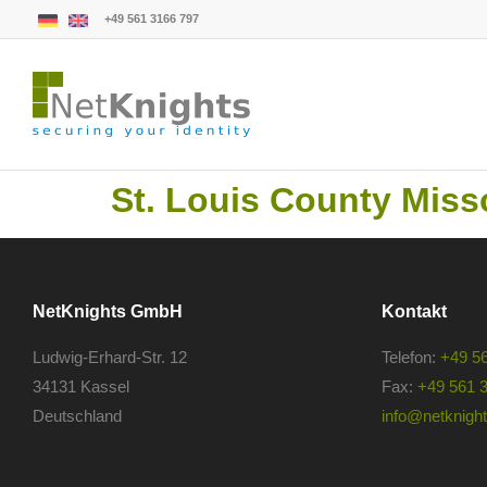
+49 561 3166 797
St. Louis County Mis
NetKnights GmbH
Kontakt
Ludwig-Erhard-Str. 12
Telefon:
+49 5
34131 Kassel
Fax:
+49 561 
Deutschland
info@netknights