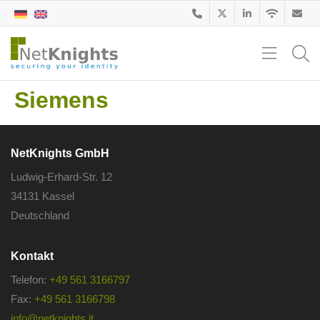
Siemens
NetKnights GmbH
Ludwig-Erhard-Str. 12
34131 Kassel
Deutschland
Kontakt
Telefon:
+49 561 3166797
Fax:
+49 561 3166798
info@netknights.it