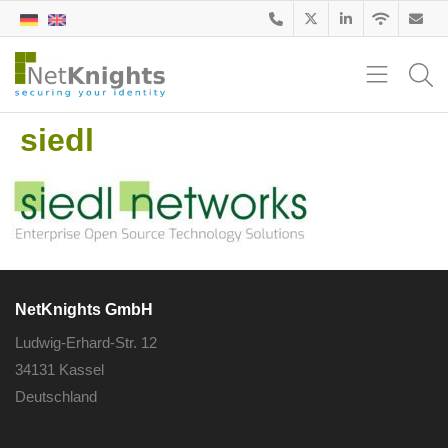
siedl
NetKnights GmbH
Ludwig-Erhard-Str. 12
34131 Kassel
Deutschland