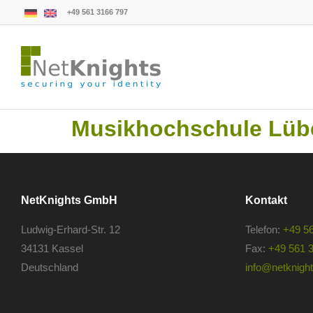
+49 561 3166 797
Musikhochschule Lüb
NetKnights GmbH
Kontakt
Ludwig-Erhard-Str. 12
Telefon:
+49 5
34131 Kassel
Fax:
+49 561 
Deutschland
info@netknights