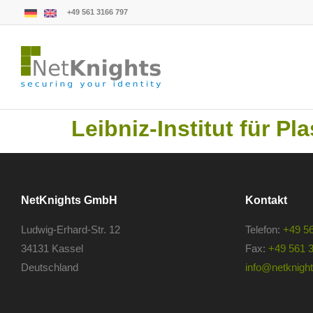
+49 561 3166 797
Leibniz-Institut für P
NetKnights GmbH
Kontakt
Ludwig-Erhard-Str. 12
Telefon:
+49 5
34131 Kassel
Fax:
+49 561 
Deutschland
info@netknights