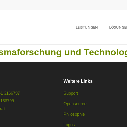
LEISTUNGEN
LÖSUNGE
lasmaforschung und Technolog
Weitere Links
61 3166797
Support
3166798
Opensource
.it
Philosophie
Logos