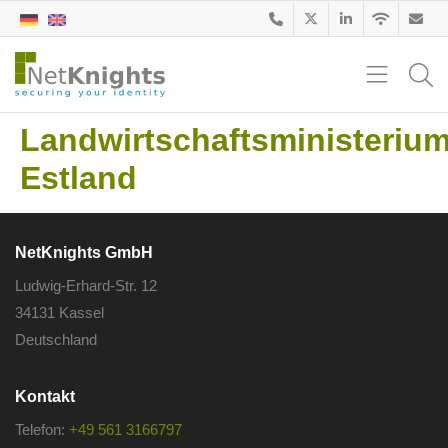
Landwirtschaftsministerium
Estland
NetKnights GmbH
Ludwig-Erhard-Str. 12
34131 Kassel
Deutschland
Kontakt
Telefon:
+49 561 3166797