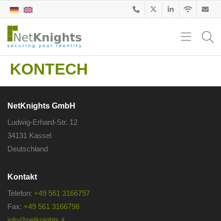
KONTECH
NetKnights GmbH
Ludwig-Erhard-Str. 12
34131 Kassel
Deutschland
Kontakt
Telefon:
+49 561 3166797
Fax:
+49 561 3166798
info@netknights.it