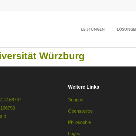
LEISTUNGEN
LÖSUNGE
iversität Würzburg
Weitere Links
61 3166797
Support
3166798
Opensource
.it
Philosophie
Logos