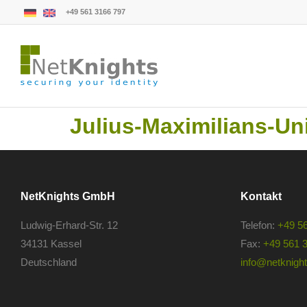
+49 561 3166 797
Julius-Maximilians-Un
NetKnights GmbH
Kontakt
Ludwig-Erhard-Str. 12
Telefon:
+49 5
34131 Kassel
Fax:
+49 561 
Deutschland
info@netknights