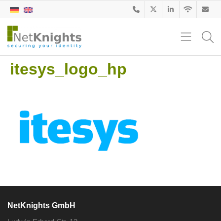
itesys_logo_hp
NetKnights GmbH