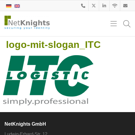
logo-mit-slogan_ITC
NetKnights GmbH
Ludwig-Erhard-Str. 12