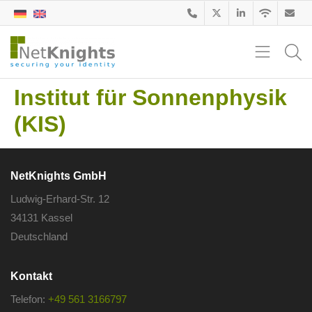
Institut für Sonnenphysik
(KIS)
NetKnights GmbH
Ludwig-Erhard-Str. 12
34131 Kassel
Deutschland
Kontakt
Telefon:
+49 561 3166797