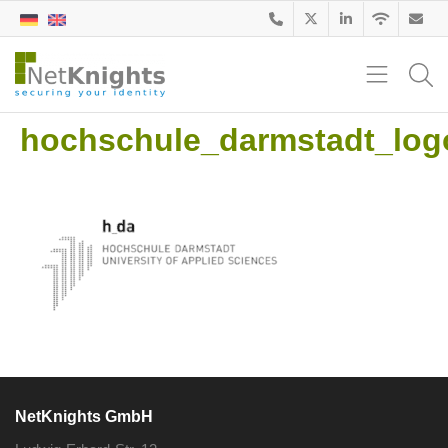
hochschule_darmstadt_lo
NetKnights GmbH