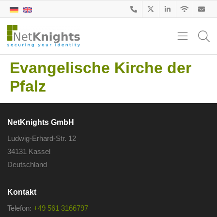
Evangelische Kirche der
Pfalz
NetKnights GmbH
Ludwig-Erhard-Str. 12
34131 Kassel
Deutschland
Kontakt
Telefon:
+49 561 3166797