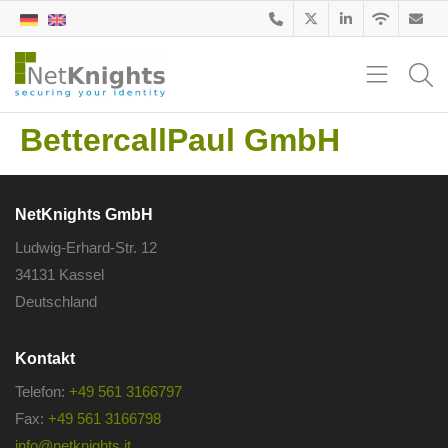
BettercallPaul GmbH
NetKnights GmbH
Ludwig-Erhard-Str. 12
34131 Kassel
Deutschland
Kontakt
Telefon:
+49 561 3166797
Fax:
+49 561 3166798
info@netknights.it