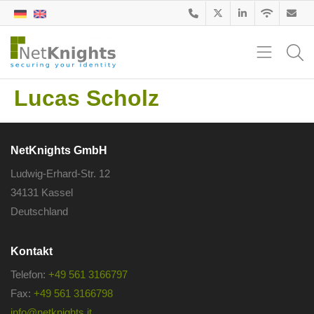
Lucas Scholz
NetKnights GmbH
Ludwig-Erhard-Str. 12
34131 Kassel
Deutschland
Kontakt
Telefon:
+49 561 3166797
Fax:
+49 561 3166798
info@netknights.it