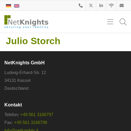
Julio Storch
NetKnights GmbH
Ludwig-Erhard-Str. 12
34131 Kassel
Deutschland
Kontakt
Telefon:
+49 561 3166797
Fax:
+49 561 3166798
info@netknights.it