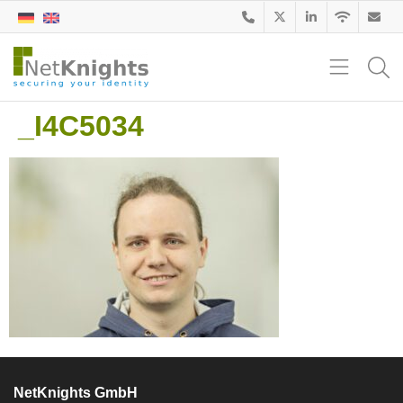
_I4C5034
NetKnights GmbH