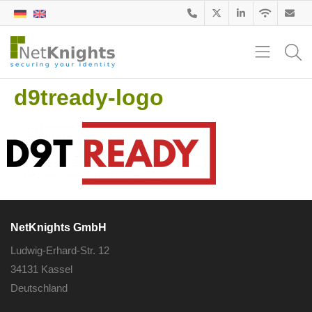
d9tready-logo
NetKnights GmbH
Ludwig-Erhard-Str. 12
34131 Kassel
Deutschland