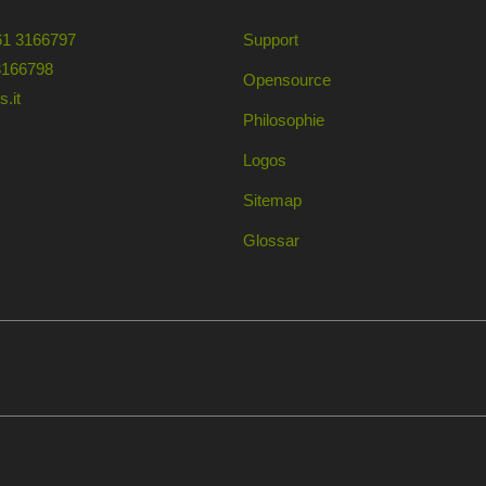
61 3166797
Support
3166798
Opensource
.it
Philosophie
Logos
Sitemap
Glossar