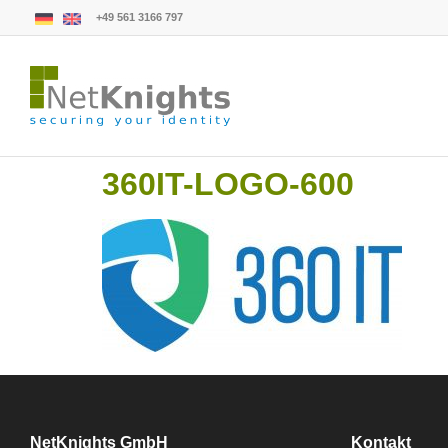
+49 561 3166 797
360IT-LOGO-600
NetKnights GmbH
Kontakt