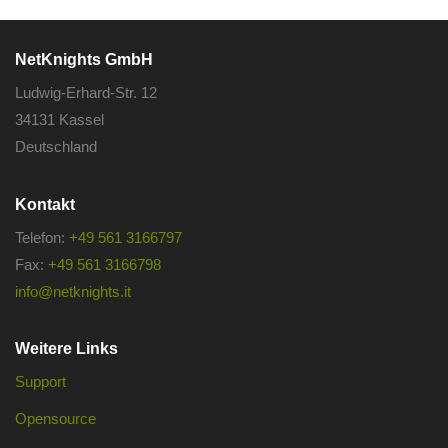
NetKnights GmbH
Ludwig-Erhard-Str. 12
34131 Kassel
Deutschland
Kontakt
Telefon:
+49 561 3166797
Fax:
+49 561 3166798
info@netknights.it
Weitere Links
Support
Opensource