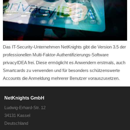
Das IT-Security-Unternehmen NetKnights gibt die Version 3.5 der
professionellen Multi-Faktor-Authentifizierungs-Software
privacyIDEA frei. Diese ermöglicht es Anwendern erstmals, auch
Smartcards zu verwenden und für besonders schützenswerte
Accounts die Anmeldung mehrerer Benutzer vorauszusetzen.
NetKnights GmbH
Ludwig-Erhard-Str. 12
34131 Kassel
Deutschland