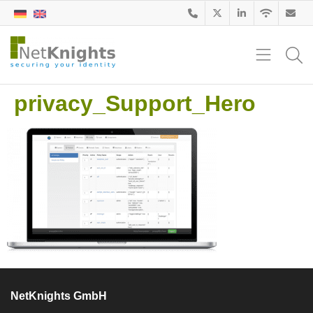
privacy_Support_Hero
NetKnights GmbH