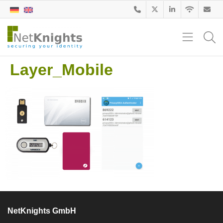
Layer_Mobile
NetKnights GmbH