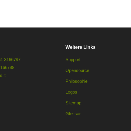
Weitere Links
61 3166797
Support
3166798
Opensource
.it
Philosophie
Logos
Sitemap
Glossar