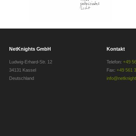
NetKnights GmbH
Kontakt
Ludwig-Erhard-Str. 12
Telefon:
+49 5
34131 Kassel
Fax:
+49 561 
Deutschland
info@netknights