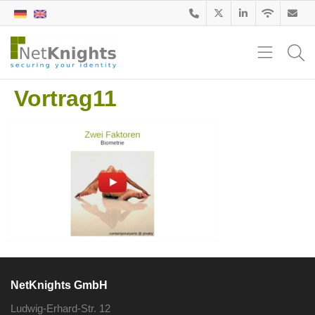
Vortrag11
NetKnights GmbH
Ludwig-Erhard-Str. 12