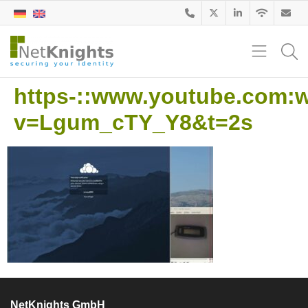
https-::www.youtube.com:
v=Lgum_cTY_Y8&t=2s
NetKnights GmbH