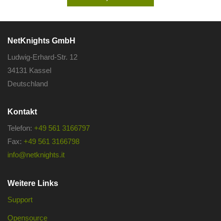
NetKnights GmbH
Ludwig-Erhard-Str. 12
34131 Kassel
Deutschland
Kontakt
Telefon:
+49 561 3166797
Fax:
+49 561 3166798
info@netknights.it
Weitere Links
Support
Opensource