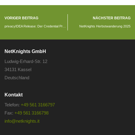
VORIGER BEITRAG
NÄCHSTER BEITRAG
privacyIDEA Release: Der Credential Provider in der Version 3.7.0 ist da
NetKnights Herbstwanderung 2025
NetKnights GmbH
Ludwig-Erhard-Str. 12
34131 Kassel
Deutschland
Kontakt
Telefon:
+49 561 3166797
Fax:
+49 561 3166798
info@netknights.it