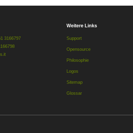
Weitere Links
61 3166797
Support
3166798
Opensource
.it
Philosophie
Logos
Sitemap
Glossar