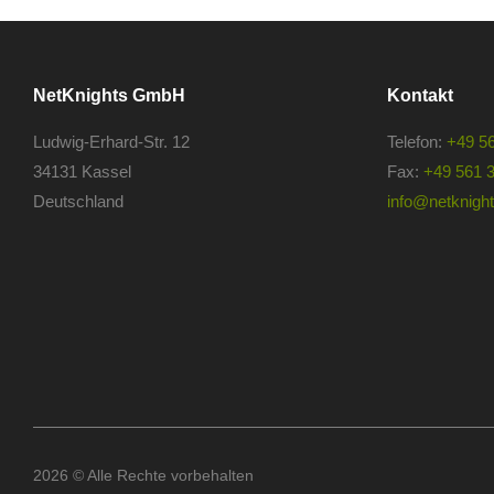
NetKnights GmbH
Kontakt
Ludwig-Erhard-Str. 12
Telefon:
+49 5
34131 Kassel
Fax:
+49 561 
Deutschland
info@netknights
2026 © Alle Rechte vorbehalten