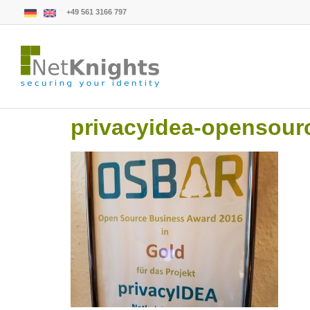
+49 561 3166 797
privacyidea-opensour