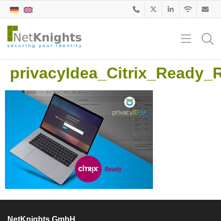
privacyIdea_Citrix_Ready_
NetKnights GmbH