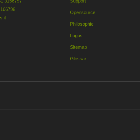
61 3166797
Support
3166798
Opensource
.it
Philosophie
Logos
Sitemap
Glossar