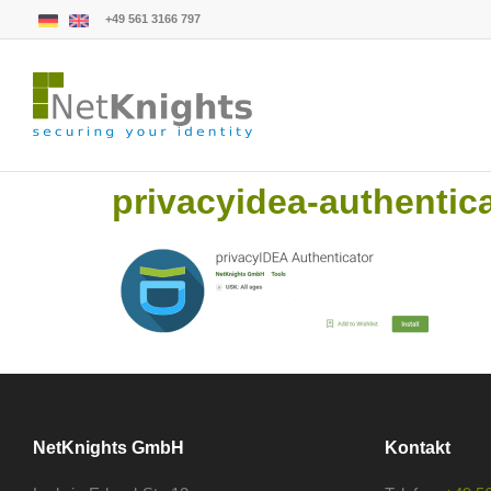
+49 561 3166 797
privacyidea-authentica
NetKnights GmbH
Kontakt