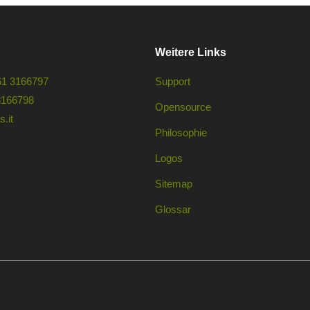
Weitere Links
61 3166797
Support
3166798
Opensource
.it
Philosophie
Logos
Sitemap
Glossar