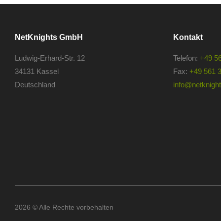
NetKnights GmbH
Kontakt
Ludwig-Erhard-Str. 12
Telefon:
+49 5
34131 Kassel
Fax:
+49 561 
Deutschland
info@netknights
2026 © Alle Rechte vorbehalten