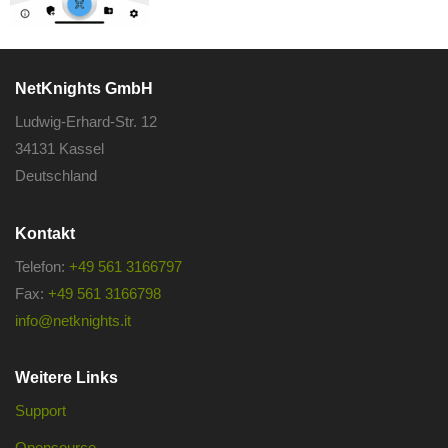
NetKnights GmbH
Ludwig-Erhard-Str. 12
34131 Kassel
Deutschland
Kontakt
Telefon:
+49 561 3166797
Fax:
+49 561 3166798
info@netknights.it
Weitere Links
Support
Opensource