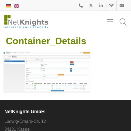
Container_Details
NetKnights GmbH
Ludwig-Erhard-Str. 12
34131 Kassel