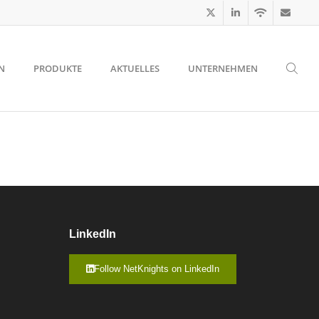
N
PRODUKTE
AKTUELLES
UNTERNEHMEN
LinkedIn
Follow NetKnights on LinkedIn