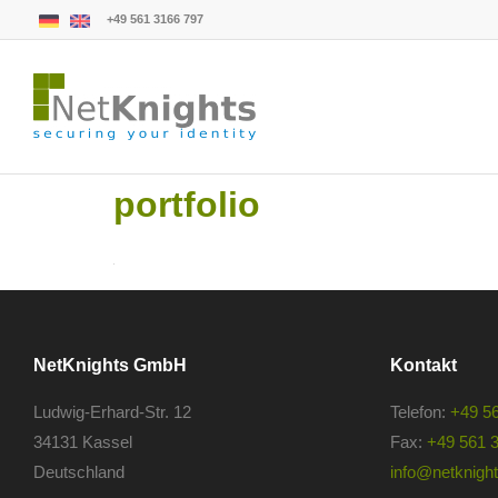
+49 561 3166 797
portfolio
NetKnights GmbH
Kontakt
Ludwig-Erhard-Str. 12
Telefon:
+49 5
34131 Kassel
Fax:
+49 561 
Deutschland
info@netknights