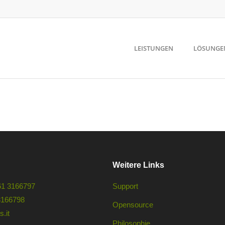
LEISTUNGEN
LÖSUNGE
Weitere Links
61 3166797
Support
3166798
Opensource
.it
Philosophie