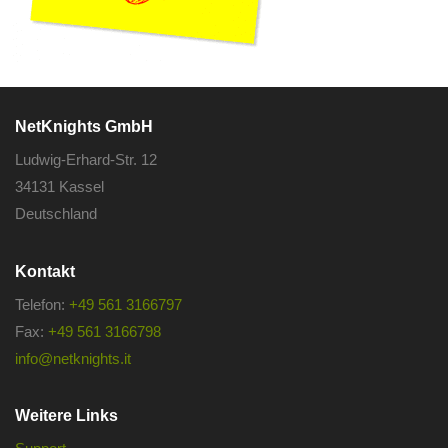
NetKnights GmbH
Ludwig-Erhard-Str. 12
34131 Kassel
Deutschland
Kontakt
Telefon:
+49 561 3166797
Fax:
+49 561 3166798
info@netknights.it
Weitere Links